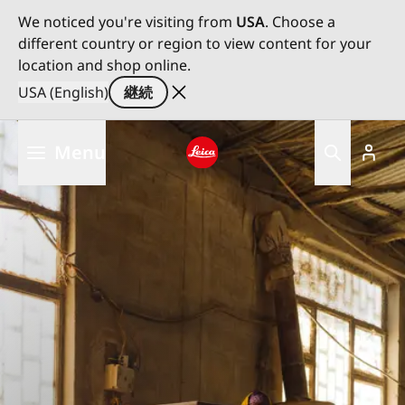
We noticed you're visiting from
USA
. Choose a
different country or region to view content for your
location and shop online.
USA (English)
継続
メ
Menu
イ
ン
Leica logo - Home
コ
ン
テ
ン
ツ
に
移
動