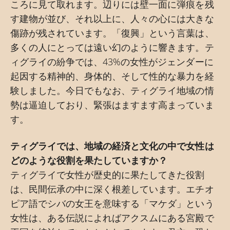
ころに見て取れます。辺りには壁一面に弾痕を残
す建物が並び、それ以上に、人々の心には大きな
傷跡が残されています。「復興」という言葉は、
多くの人にとっては遠い幻のように響きます。テ
ィグライの紛争では、43%の女性がジェンダーに
起因する精神的、身体的、そして性的な暴力を経
験しました。今日でもなお、ティグライ地域の情
勢は逼迫しており、緊張はますます高まっていま
す。
ティグライでは、地域の経済と文化の中で女性は
どのような役割を果たしていますか？
ティグライで女性が歴史的に果たしてきた役割
は、民間伝承の中に深く根差しています。エチオ
ピア語でシバの女王を意味する「マケダ」という
女性は、ある伝説によればアクスムにある宮殿で