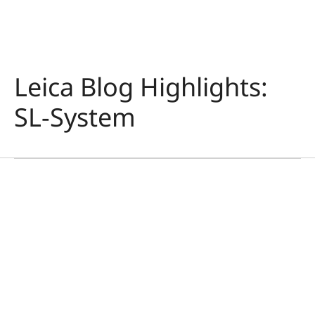
Leica Blog Highlights:
SLカメラ
SL-System
オザラ・コクア国立公
園
マティアス・ドゥパルドン