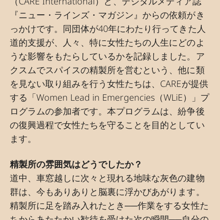
（CARE International）と、デジタルメディア誌
『ニュー・ラインズ・マガジン』からの依頼がき
っかけです。同団体が40年にわたり行ってきた人
道的支援が、人々、特に女性たちの人生にどのよ
うな影響をもたらしているかを記録しました。ア
クスムでスパイスの精製所を営むという、他に類
を見ない取り組みを行う女性たちは、CAREが提供
する「Women Lead in Emergencies（WLiE）」プ
ログラムの参加者です。本プログラムは、紛争後
の復興過程で女性たちを守ることを目的としてい
ます。
精製所の雰囲気はどうでしたか？
道中、車窓越しに次々と現れる地味な灰色の建物
群は、今もありありと脳裏に浮かびあがります。
精製所に足を踏み入れたとき──作業をする女性た
ちからあたたかい歓待を受けた次の瞬間──自分の