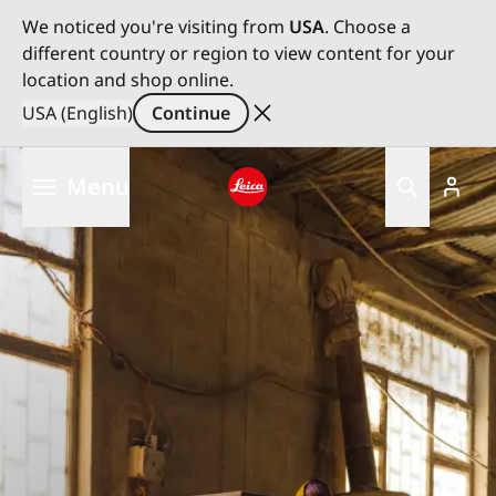
We noticed you're visiting from
USA
. Choose a
different country or region to view content for your
location and shop online.
USA (English)
Continue
Skip
Menu
to
main
Leica logo - Home
content