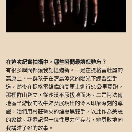
在這次紀實拍攝中，哪些瞬間最讓您難忘？
有很多瞬間都讓我記憶猶新。一是在提格雷壯麗的
高原上，一群孩子在清晨涼爽的陽光下練習空手
道，然後在提格雷雄偉的高原上進行50公里賽跑。
那裡群山聳立，從沙漠平原拔地而起。二是阿法爾
地區半游牧的牧牛婦女展現出的令人印象深刻的尊
嚴，她們用村莊篝火的煙熏黑雙手，以此作為美麗
的象徵。我還記得一位性暴力倖存者，她勇敢地向
我講述了她的故事。