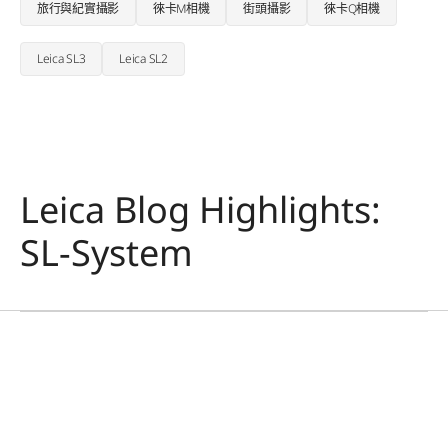
旅行與紀實攝影
徠卡M相機
街頭攝影
徠卡Q相機
Leica SL3
Leica SL2
Leica Blog Highlights:
SL-System
徠卡SL相機
奧札拉國家公園
馬蒂亞斯·德帕東