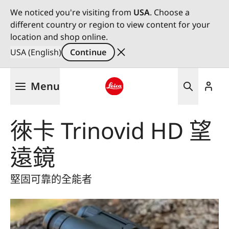
We noticed you're visiting from
USA
. Choose a
different country or region to view content for your
location and shop online.
USA (English)
Continue
Skip
Menu
to
main
Leica logo - Home
content
徠卡 Trinovid HD 望
遠鏡
堅固可靠的全能者