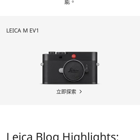
能。
LEICA M EV1
立即探索
Leica Blog Highlights: