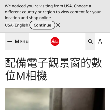
We noticed you're visiting from
USA
. Choose a
different country or region to view content for your
location and shop online.
USA (English)
Continue
Skip
Menu
to
main
Leica logo - Home
content
配備電子觀景窗的數
位M相機