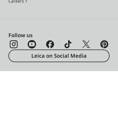
Careers
Follow us
Leica on Social Media
Imprint
Data Protection
Legal Notices
保固條件
Battery Disposal Information
Cookies Settings
Copyright © 2026 Leica Camera AG