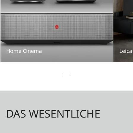
Home Cinema
Leica
DAS WESENTLICHE