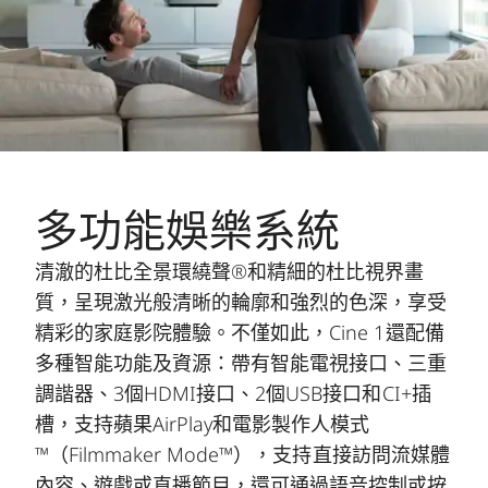
多功能娛樂系統
清澈的杜比全景環繞聲®和精細的杜比視界畫
質，呈現激光般清晰的輪廓和強烈的色深，享受
精彩的家庭影院體驗。不僅如此，Cine 1還配備
多種智能功能及資源：帶有智能電視接口、三重
調諧器、3個HDMI接口、2個USB接口和CI+插
槽，支持蘋果AirPlay和電影製作人模式
™（Filmmaker Mode™），支持直接訪問流媒體
內容、遊戲或直播節目，還可通過語音控制或按