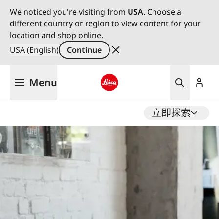
We noticed you're visiting from
USA
. Choose a
different country or region to view content for your
location and shop online.
USA (English)
Continue
Skip
Menu
to
main
Leica logo - Home
content
立即探索