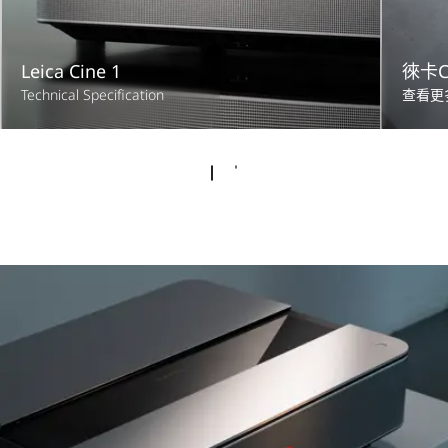
Leica Cine 1
徠卡C
Technical Specification
查看更