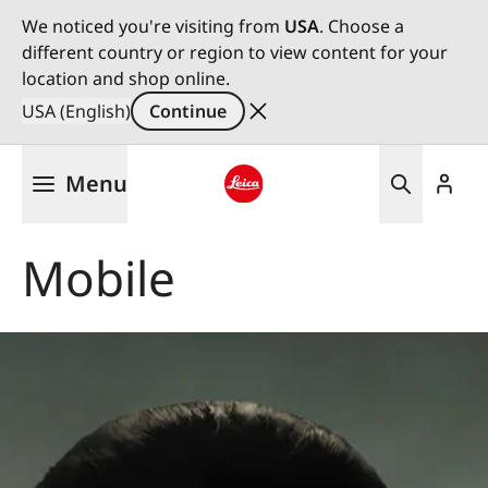
We noticed you're visiting from
USA
. Choose a
different country or region to view content for your
location and shop online.
USA (English)
Continue
Skip
Menu
to
main
Leica logo - Home
content
Mobile