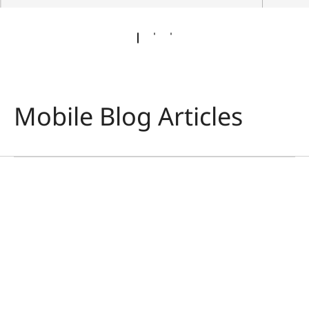
Mobile Blog Articles
PHOTOGRAPHY
Made for Seeing
Faizal Westcott