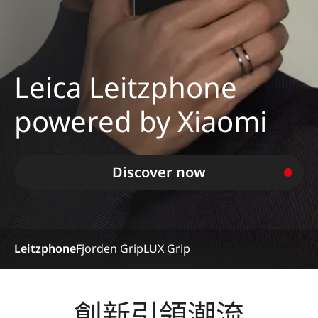
Leica Leitzphone
powered by Xiaomi
Discover now
Leitzphone
Fjorden Grip
LUX Grip
創新引領潮流