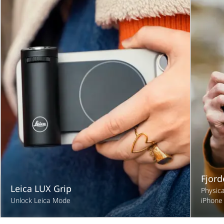
Fjord
Leica LUX Grip
Physica
Unlock Leica Mode
iPhone