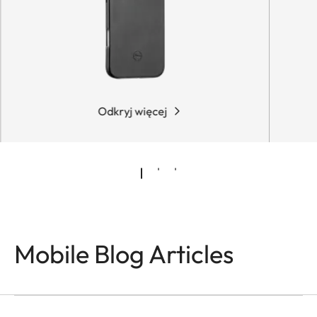
Odkryj więcej
Mobile Blog Articles
PHOTOGRAPHY
Made for Seeing
Faizal Westcott