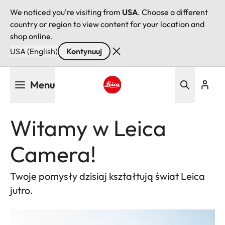
We noticed you're visiting from
USA
. Choose a different
country or region to view content for your location and
shop online.
USA (English)
Kontynuuj
Przejdź
Menu
do
treści
Leica logo - Home
Witamy w Leica
Camera!
Twoje pomysły dzisiaj kształtują świat Leica
jutro.