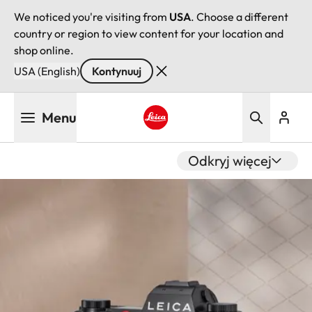
We noticed you're visiting from
USA
. Choose a different
country or region to view content for your location and
shop online.
USA (English)
Kontynuuj
Przejdź
Menu
do
treści
Leica logo - Home
Odkryj więcej