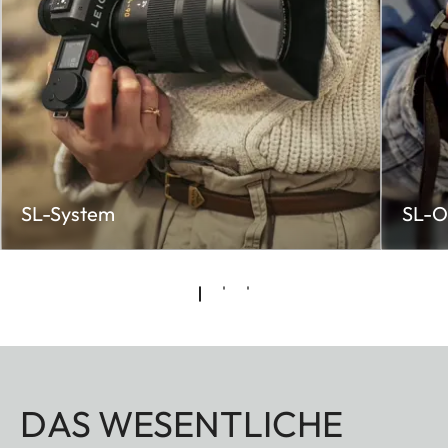
SL-System
SL-O
DAS WESENTLICHE