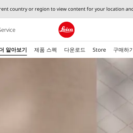
erent country or region to view content for your location an
Service
Leica logo - Home
더 알아보기
제품 스펙
다운로드
Store
구매하