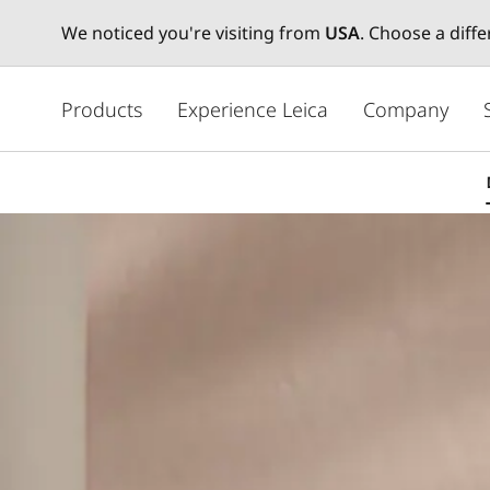
We noticed you're visiting from
USA
. Choose a diff
주
요
Products
Experience Leica
Company
콘
텐
츠
로
건
너
뛰
기