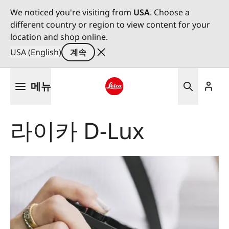
We noticed you're visiting from
USA
. Choose a
different country or region to view content for your
location and shop online.
USA (English)
계속
주
메뉴
요
콘
Leica logo - Home
텐
라이카 D-Lux
츠
로
건
너
뛰
기