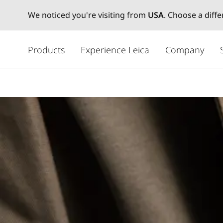
We noticed you're visiting from
USA
. Choose a diff
주
요
Products
Experience Leica
Company
콘
텐
츠
로
건
너
뛰
기