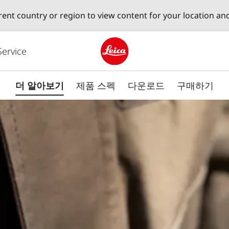
erent country or region to view content for your location an
Service
Leica logo - Home
더 알아보기
제품 스펙
다운로드
구매하기