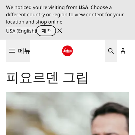
We noticed you're visiting from
USA
. Choose a
different country or region to view content for your
location and shop online.
USA (English)
계속
주
메뉴
요
콘
Leica logo - Home
텐
피요르덴 그립
츠
로
건
너
뛰
기