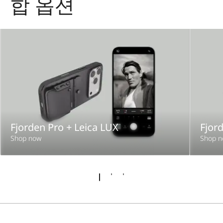
합 옵션
Fjorden Pro + Leica LUX
Fjor
Shop now
Shop 