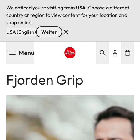
We noticed you're visiting from
USA
. Choose a different
country or region to view content for your location and
shop online.
USA (English)
Weiter
Direkt
Menü
zum
Inhalt
Leica logo - Home
Fjorden Grip