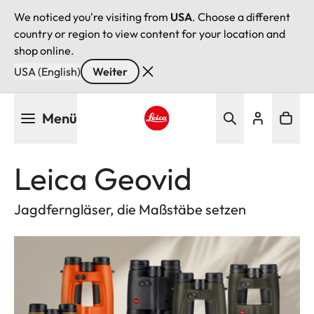
We noticed you're visiting from
USA
. Choose a different
country or region to view content for your location and
shop online.
USA (English)
Weiter
Direkt
Menü
zum
Inhalt
Leica logo - Home
Leica Geovid
Jagdferngläser, die Maßstäbe setzen