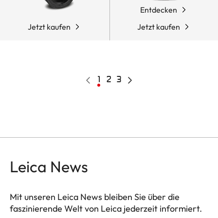
Entdecken
Jetzt kaufen
Jetzt kaufen
Pagination
Vorherige
Aktuelle
1
Page
2
Page
3
Nächste
Seite
Seite
Seite
Leica News
Mit unseren Leica News bleiben Sie über die
faszinierende Welt von Leica jederzeit informiert.