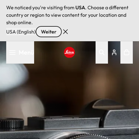
We noticed you're visiting from
USA
. Choose a different
country or region to view content for your location and
shop online.
USA (English)
Weiter
Direkt
Menü
zum
Inhalt
Leica logo - Home