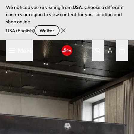
We noticed you're visiting from
USA
. Choose a different
country or region to view content for your location and
shop online.
USA (English)
Weiter
Direkt
Menü
zum
Inhalt
Leica logo - Home