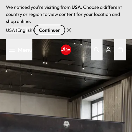
We noticed you're visiting from
USA
. Choose a different
country or region to view content for your location and
shop online.
USA (English)
Continuer
Aller
Menu
au
contenu
Leica logo - Home
principal