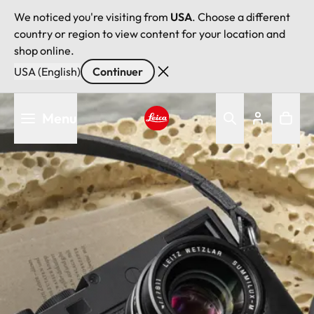
We noticed you're visiting from
USA
. Choose a different
country or region to view content for your location and
shop online.
USA (English)
Continuer
Aller
Menu
au
contenu
Leica logo - Home
principal