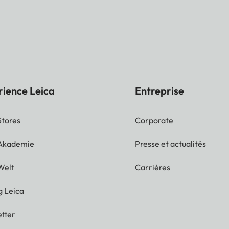
rience Leica
Entreprise
Stores
Corporate
 Akademie
Presse et actualités
Welt
Carrières
g Leica
tter