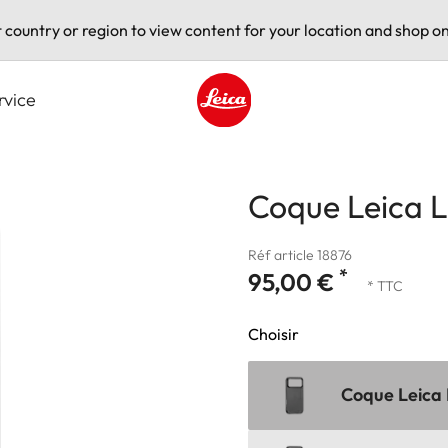
t country or region to view content for your location and shop on
rvice
Leica logo - Home
Coque Leica L
Réf article 18876
*
95,00 €
* TTC
Choisir
Coque Leica 