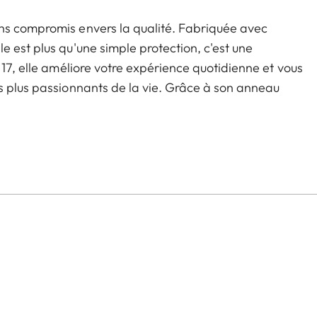
ns compromis envers la qualité. Fabriquée avec
 est plus qu'une simple protection, c'est une
 17, elle améliore votre expérience quotidienne et vous
s plus passionnants de la vie. Grâce à son anneau
la poignée Leica LUX Grip, vous permettant de passer
expression photographique.