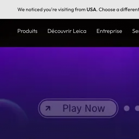
We noticed you're visiting from
USA
. Choose a differen
Aller
au
Produits
Découvrir Leica
Entreprise
Se
contenu
principal