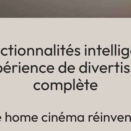
tionnalités intelli
périence de diverti
complète
e home cinéma réinven