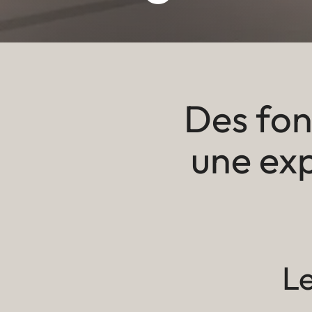
Des fonc
une ex
L