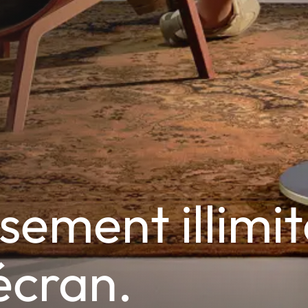
sement illimi
écran.