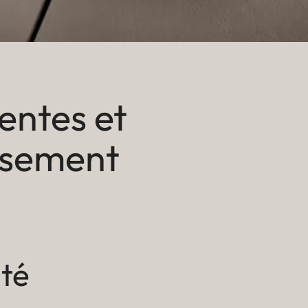
gentes et
ssement
té