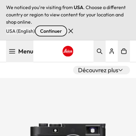
We noticed you're visiting from
USA
. Choose a different
country or region to view content for your location and
shop online.
USA (English)
Continuer
Aller
Menu
au
contenu
Leica logo - Home
principal
Découvrez plus