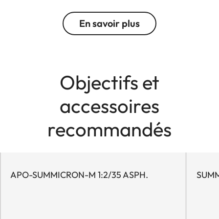
En savoir plus
Objectifs et
accessoires
recommandés
APO-SUMMICRON-M 1:2/35 ASPH.
SUMM