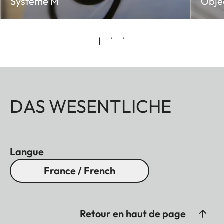
Système M
Objec
DAS WESENTLICHE
Langue
France / French
Retour en haut de page