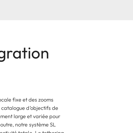
égration
ocale fixe et des zooms
 catalogue d’objectifs de
lement large et variée pour
 outre, notre système SL
ctivité totale. Le tethering