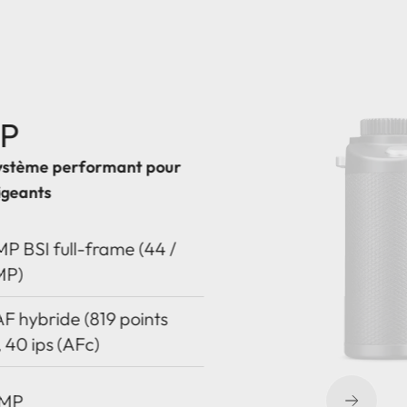
-P
système performant pour
igeants
MP BSI full-frame (44 /
MP)
F hybride (819 points
 40 ips (AFc)
 MP