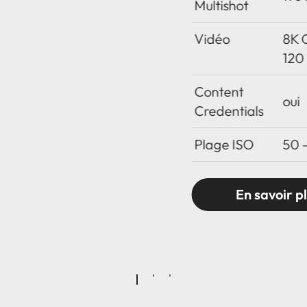
Multishot
Vidéo
8K 
120 
Content
oui
Credentials
Plage ISO
50 
En savoir p