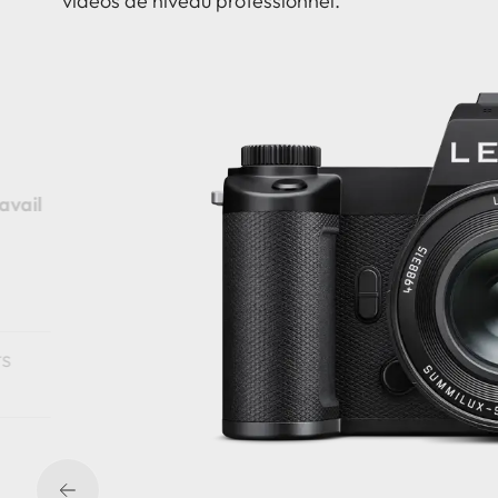
vidéos de niveau professionnel.
avail
ts