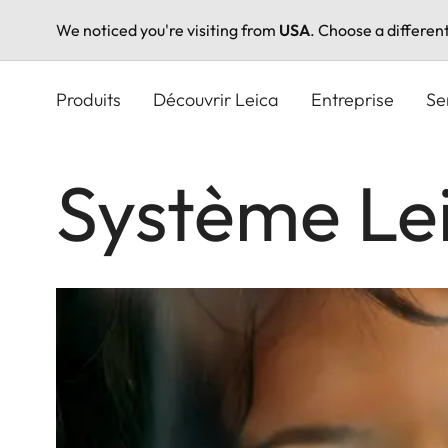
We noticed you're visiting from
USA
. Choose a differen
Aller
au
Produits
Découvrir Leica
Entreprise
Se
contenu
principal
Système Le