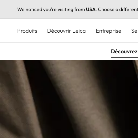
We noticed you're visiting from
USA
. Choose a differen
Aller
au
Produits
Découvrir Leica
Entreprise
Se
contenu
principal
Découvrez 