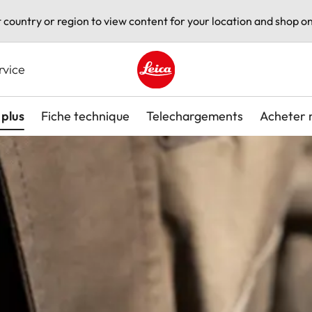
t country or region to view content for your location and shop on
rvice
Leica logo - Home
plus
Fiche technique
Telechargements
Acheter 