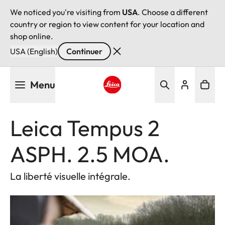
We noticed you're visiting from
USA
. Choose a different
country or region to view content for your location and
shop online.
USA (English)
Continuer
Aller
Menu
au
contenu
Leica logo - Home
principal
Leica Tempus 2
ASPH. 2.5 MOA.
La liberté visuelle intégrale.