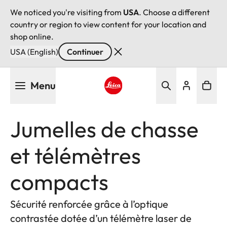
We noticed you're visiting from
USA
. Choose a different
country or region to view content for your location and
shop online.
USA (English)
Continuer
Aller
Menu
au
contenu
Leica logo - Home
principal
Jumelles de chasse
et télémètres
compacts
Sécurité renforcée grâce à l’optique
contrastée dotée d’un télémètre laser de