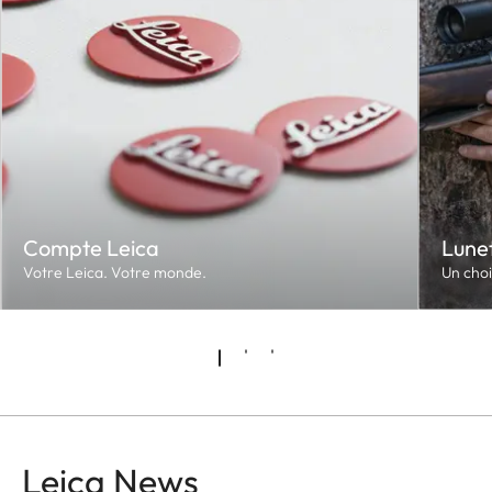
Compte Leica
Lunet
Votre Leica. Votre monde.
Un choi
Leica News