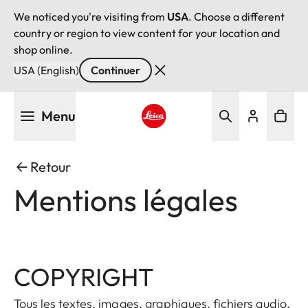
We noticed you're visiting from
USA
. Choose a different
country or region to view content for your location and
shop online.
USA (English)
Continuer
Aller
Menu
au
contenu
Leica logo - Home
principal
Retour
Mentions légales
COPYRIGHT
Tous les textes, images, graphiques, fichiers audio,