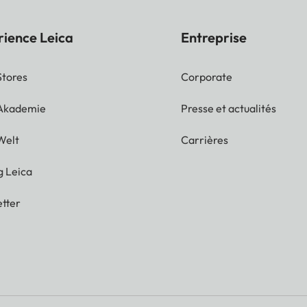
rience Leica
Entreprise
Stores
Corporate
 Akademie
Presse et actualités
Welt
Carrières
g Leica
tter