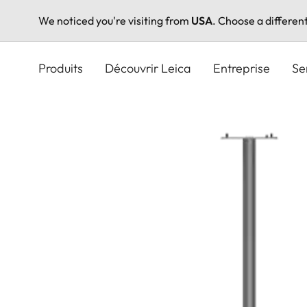
We noticed you're visiting from
USA
. Choose a differen
Aller
au
Produits
Découvrir Leica
Entreprise
Se
contenu
principal