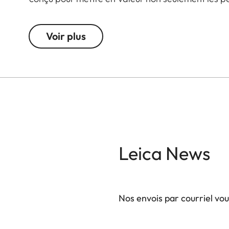
mais aussi son élégance. Ensemble, le Leica Cine
décoration qui attire le regard et transforme ch
Voir plus
Le système de contact à broches intégré supprim
discrètement par la base du pied, garantissant u
Le pied offre également une grande flexibilité d
de vision idéal dans chaque pièce. Que ce soit da
Play 1 assure un placement élégant et optimal de 
Leica News
Nos envois par courriel vo
Votre adresse courriel