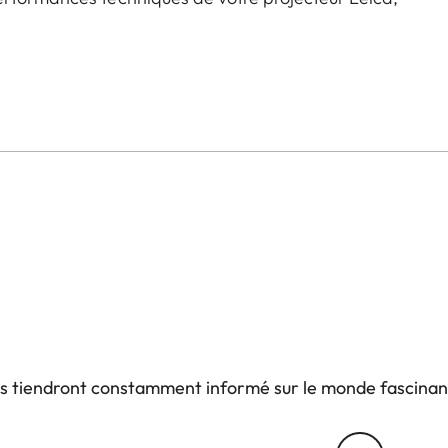
 Play 1 et son pied deviennent un élément de
aque séance de cinéma en une expérience visuelle.
e tout câble apparent. L'alimentation passe
ne image parfaite et une connexion fiable.
e positionnement, vous permettant de trouver l'angle
ns le salon ou la chambre, le pied pour Leica Cine
votre projecteur.
us tiendront constamment informé sur le monde fascinan