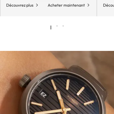
Découvrez plus
Acheter maintenant
Décou