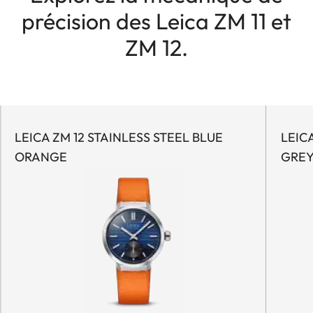
précision des Leica ZM 11 et
ZM 12.
LEICA ZM 12 STAINLESS STEEL BLUE
LEICA
ORANGE
GRE