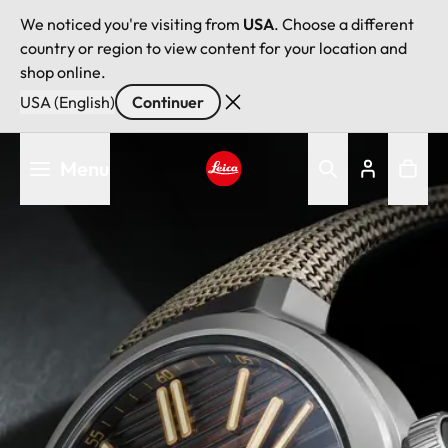
We noticed you're visiting from
USA
. Choose a different
country or region to view content for your location and
shop online.
USA (English)
Continuer
Aller
Menu
au
contenu
Leica logo - Home
principal