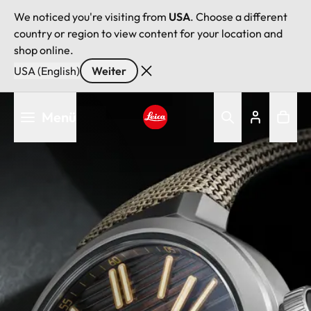
We noticed you're visiting from
USA
. Choose a different
country or region to view content for your location and
shop online.
USA (English)
Weiter
Direkt
Menü
zum
Inhalt
Leica logo - Home