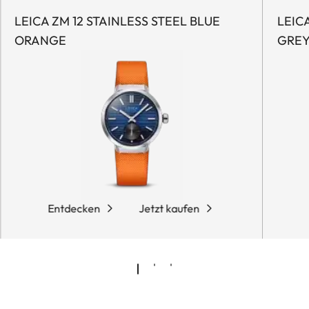
LEICA ZM 12 STAINLESS STEEL BLUE
LEICA
ORANGE
GRE
Entdecken
Jetzt kaufen