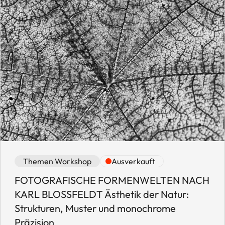
Event category: Themen Workshop
Event availability: Ausverkauft
Themen Workshop
Ausverkauft
FOTOGRAFISCHE FORMENWELTEN NACH
KARL BLOSSFELDT Ästhetik der Natur:
Strukturen, Muster und monochrome
Präzision