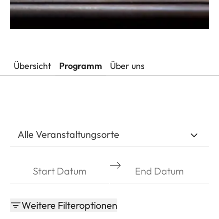
Übersicht
Programm
Über uns
Alle Veranstaltungsorte
Filter
Datum
by
start
and
Weitere Filteroptionen
end