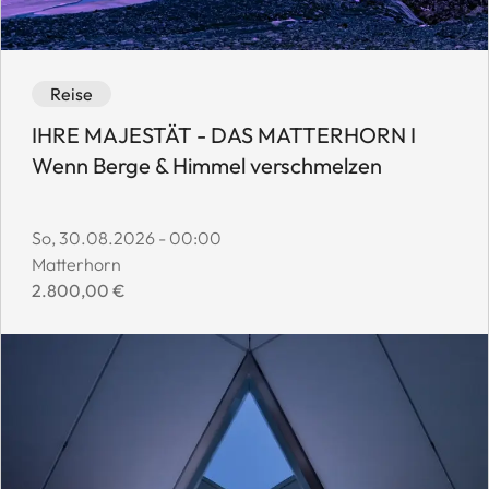
Event category: Reise
Event availability: Available
Reise
IHRE MAJESTÄT - DAS MATTERHORN I
Wenn Berge & Himmel verschmelzen
Event start date:
So, 30.08.2026 - 00:00
Event location:
Matterhorn
Event price:
2.800,00 €