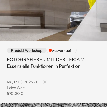
Event category: Produkt Workshop
Event availability: Ausverkauft
Produkt Workshop
Ausverkauft
FOTOGRAFIEREN MIT DER LEICA M I
Essenzielle Funktionen in Perfektion
Event start date:
Mi., 19.08.2026 - 00:00
Event location:
Leica Welt
Event price:
570,00 €