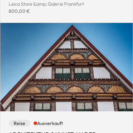
Event location:
Leica Store &amp; Galerie Frankfurt
Event price:
800,00 €
Event category: Reise
Event availability: Ausverkauft
Reise
Ausverkauft