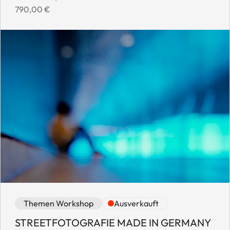
Event price:
790,00 €
Event category: Themen Workshop
Event availability: Ausverkauft
Themen Workshop
Ausverkauft
STREETFOTOGRAFIE MADE IN GERMANY