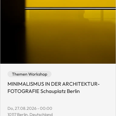
Event category: Themen Workshop
Event availability: Available
Themen Workshop
MINIMALISMUS IN DER ARCHITEKTUR-
FOTOGRAFIE Schauplatz Berlin
Event start date:
Do, 27.08.2026 - 00:00
Event location:
10117 Berlin, Deutschland