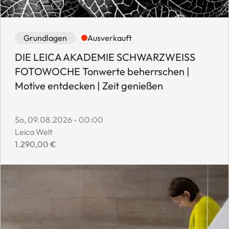
Event category: Grundlagen
Event availability: Ausverkauft
Grundlagen
Ausverkauft
DIE LEICA AKADEMIE SCHWARZWEISS
FOTOWOCHE Tonwerte beherrschen |
Motive entdecken | Zeit genießen
Event start date:
So, 09.08.2026 - 00:00
Event location:
Leica Welt
Event price:
1.290,00 €