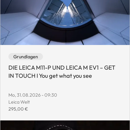
Event category: Grundlagen
Event availability: Available
Grundlagen
DIE LEICA M11-P UND LEICA M EV1 – GET
IN TOUCH I You get what you see
Event start date:
Mo, 31.08.2026 - 09:30
Event location:
Leica Welt
Event price:
295,00 €