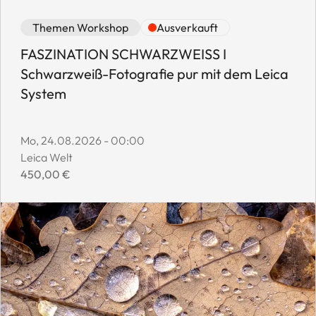
Event category: Themen Workshop
Event availability: Ausverkauft
Themen Workshop
Ausverkauft
FASZINATION SCHWARZWEISS I
Schwarzweiß-Fotografie pur mit dem Leica
System
Event start date:
Mo, 24.08.2026 - 00:00
Event location:
Leica Welt
Event price:
450,00 €