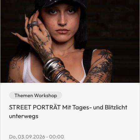
Event category: Themen Workshop
Event availability: Available
Themen Workshop
STREET PORTRÄT Mit Tages- und Blitzlicht
unterwegs
Event start date:
Do, 03.09.2026 - 00:00