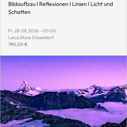
Bildaufbau I Reflexionen I Linien I Licht und
Schatten
Event start date:
Fr, 28.08.2026 - 00:00
Event location:
Leica Store Düsseldorf
Event price:
790,00 €