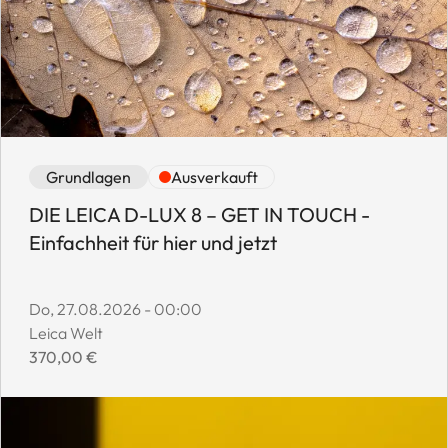
Event category: Grundlagen
Event availability: Ausverkauft
Grundlagen
Ausverkauft
DIE LEICA D-LUX 8 – GET IN TOUCH -
Einfachheit für hier und jetzt
Event start date:
Do, 27.08.2026 - 00:00
Event location:
Leica Welt
Event price:
370,00 €