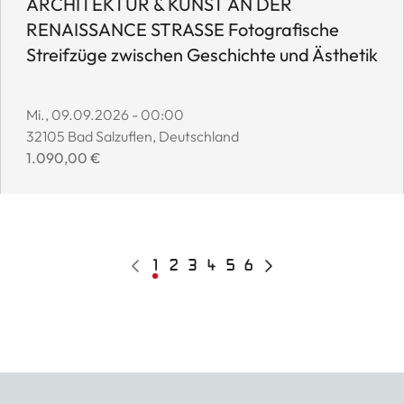
ARCHITEKTUR & KUNST AN DER
RENAISSANCE STRASSE Fotografische
Streifzüge zwischen Geschichte und Ästhetik
Event start date:
Mi., 09.09.2026 - 00:00
Event location:
32105 Bad Salzuflen, Deutschland
Event price:
1.090,00 €
Pagination
Vorherige
Aktuelle
1
Page
2
Page
3
Page
4
Page
5
Page
6
Nächste
Seite
Seite
Seite