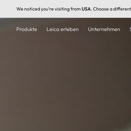
We noticed you're visiting from
USA
. Choose a differen
Direkt
zum
Produkte
Leica erleben
Unternehmen
Inhalt