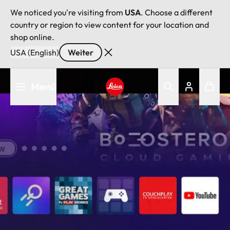
We noticed you're visiting from
USA
. Choose a different
country or region to view content for your location and
shop online.
USA (English)
Weiter
Direkt
Menü
zum
Inhalt
Leica logo - Home