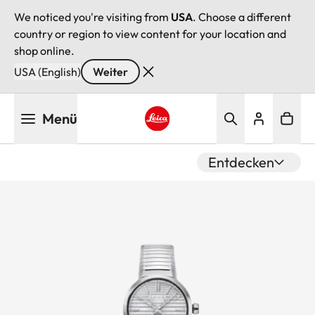
We noticed you're visiting from
USA
. Choose a different
country or region to view content for your location and
shop online.
USA (English)
Weiter
Direkt
Menü
zum
Inhalt
Leica logo - Home
Entdecken