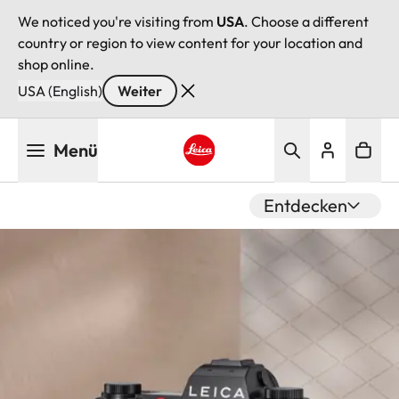
We noticed you're visiting from
USA
. Choose a different
country or region to view content for your location and
shop online.
USA (English)
Weiter
Direkt
Menü
zum
Inhalt
Leica logo - Home
Entdecken