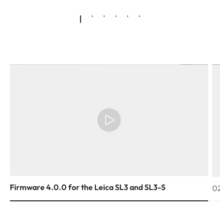
Firmware 4.0.0 for the Leica SL3 and SL3-S
02