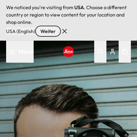
We noticed you're visiting from
USA
. Choose a different
country or region to view content for your location and
shop online.
USA (English)
Weiter
Direkt
Menü
zum
Inhalt
Leica logo - Home