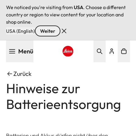
We noticed you're visiting from
USA
. Choose a different
country or region to view content for your location and
shop online.
USA (English)
Weiter
Direkt
Menü
zum
Inhalt
Leica logo - Home
Zurück
Hinweise zur
Batterieentsorgung
Batterien und Akkus dürfen nicht über den