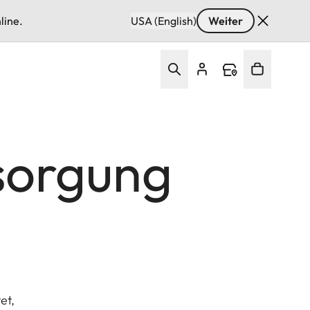
line.
USA (English)
Weiter
tsorgung
et,