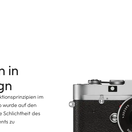
 in
gn
tionsprinzipien im
So wurde auf den
e Schlichtheit des
nts zu