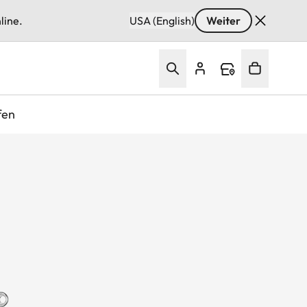
line.
USA (English)
Weiter
fen