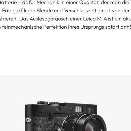
Batterie – dafür Mechanik in einer Qualität, der man die
r Fotograf kann Blende und Verschlusszeit direkt von de
ntrieren. Das Auslösegeräusch einer Leica M-A ist ein a
e feinmechanische Perfektion ihres Ursprungs sofort anhö