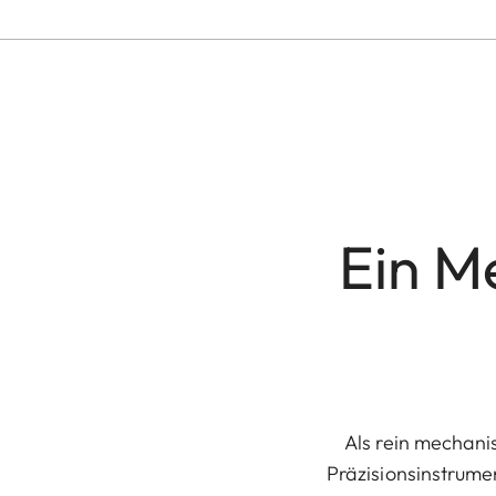
Ein M
Als rein mechani
Präzisionsinstrume