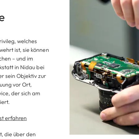
e
ivileg, welches
hrt ist, sie können
echen – und im
statt in Nidau bei
r sein Objektiv zur
euung vor Ort,
ce, der sich am
ert.
st erfahren
t, die über den