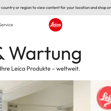
t country or region to view content for your location and shop on
Service
Leica logo - Home
& Wartung
hre Leica Produkte – weltweit.