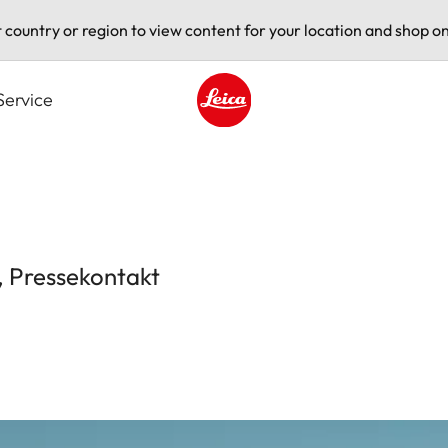
t country or region to view content for your location and shop on
Service
Leica logo - Home
, Pressekontakt