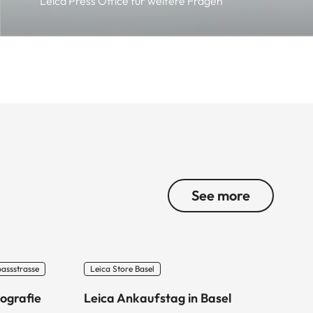
Leica Press Office für weitere Fragen
See more
passstrasse
Leica Store Basel
ografie
Leica Ankaufstag in Basel