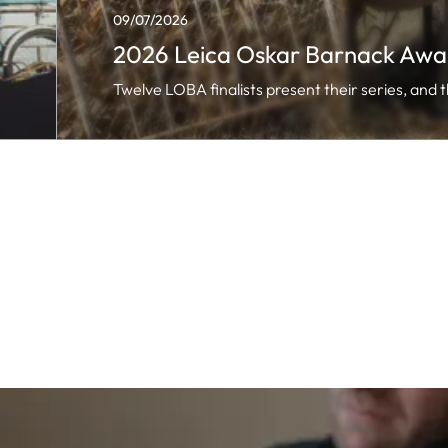
09/07/2026
2026 Leica Oskar Barnack Award
Twelve LOBA finalists present their series, an