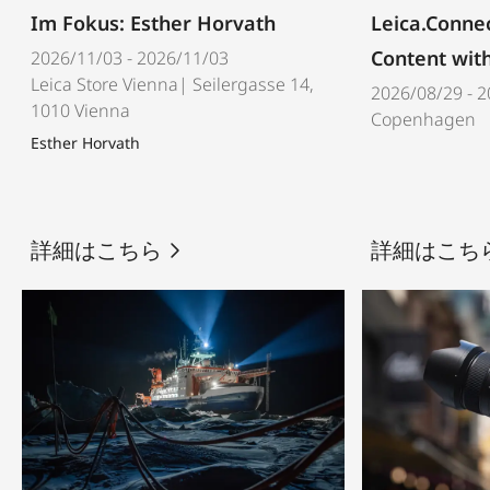
Im Fokus: Esther Horvath
Leica.Conne
Content with
2026/11/03 - 2026/11/03
Leica Store Vienna| Seilergasse 14,
2026/08/29 - 
1010 Vienna
Copenhagen
Esther Horvath
詳細はこちら
詳細はこち