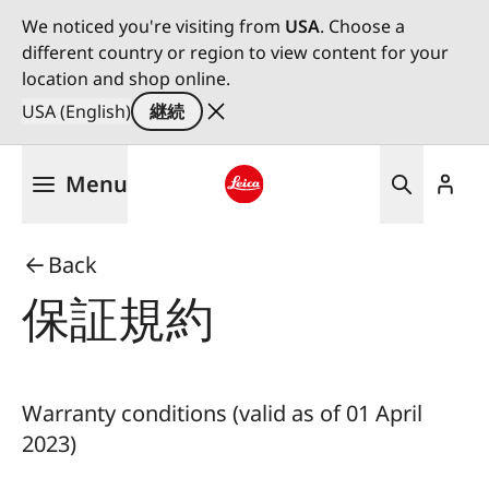
We noticed you're visiting from
USA
. Choose a
different country or region to view content for your
location and shop online.
USA (English)
継続
メ
Menu
イ
ン
Leica logo - Home
コ
Back
ン
テ
保証規約
ン
ツ
に
移
Warranty conditions (valid as of 01 April
動
2023)