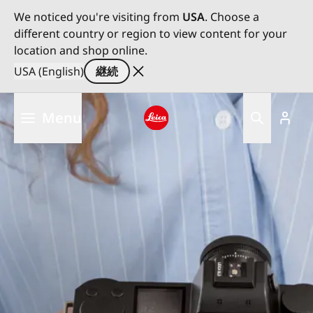
We noticed you're visiting from
USA
. Choose a
different country or region to view content for your
location and shop online.
USA (English)
継続
メ
Menu
イ
ン
Leica logo - Home
コ
ン
テ
ン
ツ
に
移
動