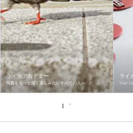
ライカアカデミー
ライ
写真をもっと深く楽しみたいすべての人へ
Your Le