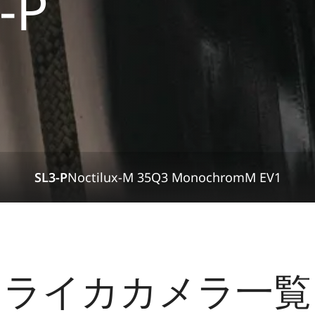
-P
SL3-P
Noctilux-M 35
Q3 Monochrom
M EV1
ライカカメラ一覧