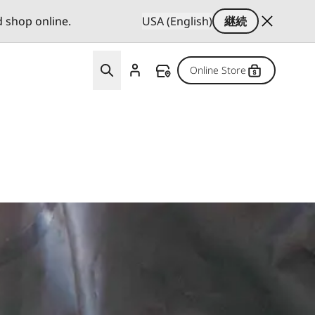
d shop online.
USA (English)
継続
Online Store