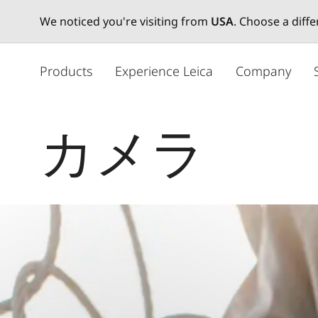
We noticed you're visiting from
USA
. Choose a diff
メ
イ
Products
Experience Leica
Company
ン
コ
ン
カメラ
テ
ン
ツ
に
移
動