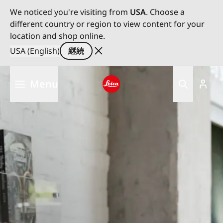
We noticed you're visiting from
USA
. Choose a
different country or region to view content for your
location and shop online.
USA (English)
継続
メ
Menu
イ
ン
Leica logo - Home
コ
ン
テ
ン
ツ
に
移
動