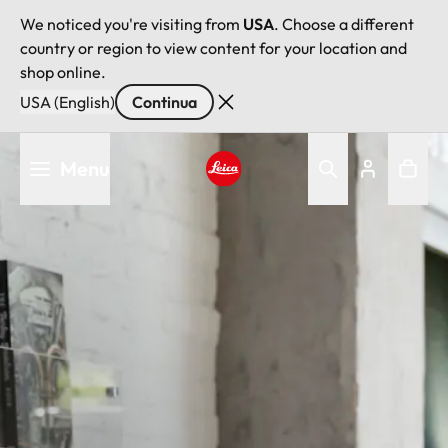
We noticed you're visiting from
USA
. Choose a different
country or region to view content for your location and
shop online.
USA (English)
Continua
Salta
Menu
al
contenuto
Leica logo - Home
principale