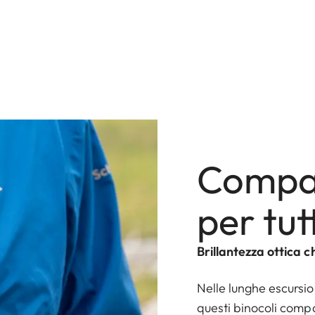
Compa
per tut
Brillantezza ottica c
Nelle lunghe escursio
questi binocoli compa