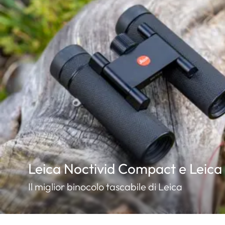
Leica Noctivid Compact e Leic
Il miglior binocolo tascabile di Leica