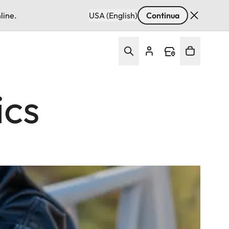
line.
USA (English)
Continua
ics