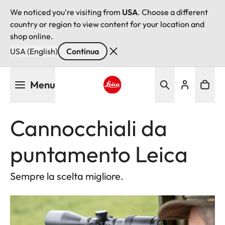
We noticed you're visiting from
USA
. Choose a different
country or region to view content for your location and
shop online.
USA (English)
Continua
Salta
Menu
al
contenuto
Leica logo - Home
principale
Cannocchiali da
puntamento Leica
Sempre la scelta migliore.