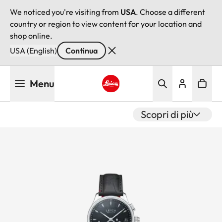
We noticed you're visiting from
USA
. Choose a different
country or region to view content for your location and
shop online.
USA (English)
Continua
Salta
Menu
al
contenuto
Leica logo - Home
principale
Scopri di più