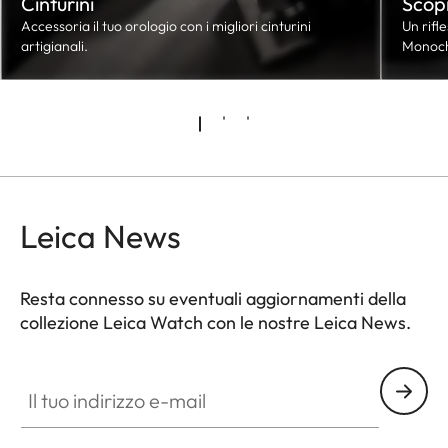
Cinturini
Scop
Accessoria il tuo orologio con i migliori cinturini
Un rifl
artigianali.
Monoc
Leica News
Resta connesso su eventuali aggiornamenti della
collezione Leica Watch con le nostre Leica News.
ZM001
Il tuo indirizzo e-mail